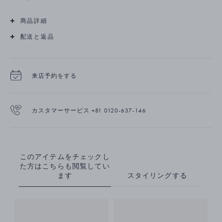
銀細工師として、歴史に名を刻んでいます。 このチェーン
は、ジョージ ジェンセン コペンハーゲンのアーカイブから
商品詳細
再発行された一連のデザインのコレクターの一つです。この
コレクションは、20世紀後半に活躍した女性アーティスト
配送と返品
の作品から厳選されたもので、ジョージ ジェンセンの原点
である、芸術的表現とクラフツマンシップに対するオープン
な姿勢を反映しています。
来店予約をする
カスタマーサービス +81 0120-637-146
このアイテムをチェックし
た方はこちらも閲覧してい
ます
スタイリングする