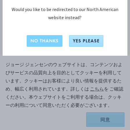
Would you like to be redirected to our North American
website instead?
NO THANKS
YES PLEASE
ジョージ ジェンセンのウェブサイトは、コンテンツおよ
ザ コレクター コレクション
びサービスの品質向上を目的としてクッキーを利用して
The Collector ブレスレット 299
います。クッキーはお客様により良い情報を提供するた
め、幅広く利用されています。詳しくは
こちら
を ご確認
ください。本ウェブサイトをご利用する場合は、クッキ
スターリングシルバー（いぶし仕上げ）
ーの利用について同意いただく必要がございます。
サイズを選択してください
同意
¥ 132,000