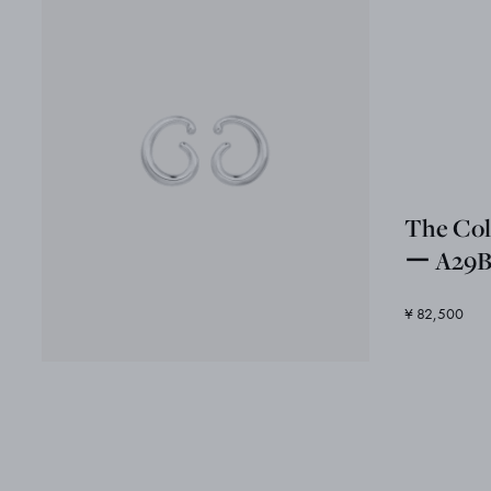
The C
ー A29
¥ 82,500