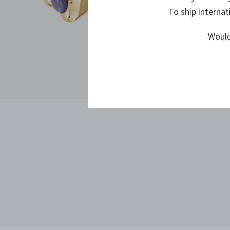
To ship internat
Would