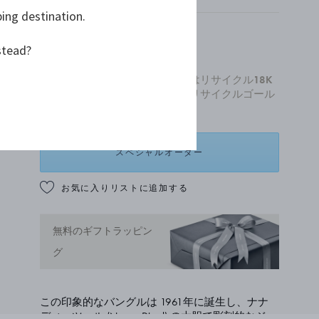
ping destination.
stead?
¥ 10,626,000
全ての新作ゴールドジュエリーはリサイクル18K
ゴールドでつくられています。リサイクルゴール
ドについて詳しくは
こちら
。
スペシャルオーダー
お気に入りリストに追加する
無料のギフトラッピン
グ
この印象的なバングルは 1961年に誕生し、ナナ
ディッツェル (Nanna Ditzel) の大胆で彫刻的なジュ