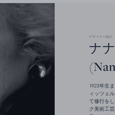
デザイナー紹介
ナナ
(Nan
1923年
ィッツェル(N
て修行をし
ク美術工芸