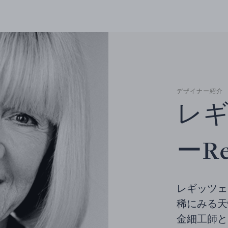
デザイナー紹介
レギ
ーReg
レギッツェ オ
稀にみる天
金細工師と