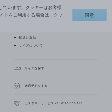
テンポラリーな解釈を加えながらクラシックかつ
エレガントなオーラを放ちます。
しています。クッキーはお客様
サイトをご利用する場合は、クッ
同意
張力やエネルギーを均衡化する完璧な曲線に着想
詳細を見る
を得たジュエリーデザイナー、レギッツェ オバゴ
ー（Regitze Overgaard）のアイデアから生まれた
商品詳細
カーブ(CURVE)コレクションは、有機的なフォル
ムを継承するジョージジェンセンの伝統と通じる
配送と返品
ところがあります。
サイズについて
カーブ(CURVE)リングは18Kイエローゴールド・ス
ターリングシルバー製です。
サイズを探す
来店予約をする
カスタマーサービス +81 0120-637-146