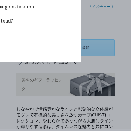
ping destination.
サイズを選択してください
サイズチャート
stead?
¥ 440,000
ショッピングバッグに追加
お気に入りリストに追加する
無料のギフトラッピン
グ
しなやかで情感豊かなラインと彫刻的な立体感が
モダンで有機的な美しさを放つカーブ(CURVE)コ
レクション。やわらかでありながら大胆なライン
が織りなす造形は、タイムレスな魅力と共にコン