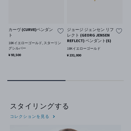
カーヴ (CURVE)ペンダン
ジョージ ジェンセン リフ
オ
ト
レクト (GEORG JENSEN
(O
REFLECT) ペンダント(S)
-
18Kイエローゴールド, スターリン
＋
グシルバー
18Kイエローゴールド
ス
¥ 93,500
¥ 231,000
ゴ
バ
¥ 9
スタイリングする
コレクションを見る