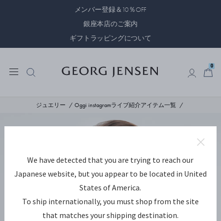
メンバー登録＆10％OFF
銀座本店のご案内
ギフトラッピングについて
0
0
ジュエリー
Oggi instagramライブ紹介アイテム一覧
We have detected that you are trying to reach our
Japanese website, but you appear to be located in United
States of America.
To ship internationally, you must shop from the site
that matches your shipping destination.