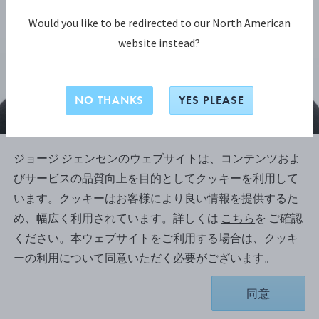
Would you like to be redirected to our North American
website instead?
NO THANKS
YES PLEASE
ジョージ ジェンセンのウェブサイトは、コンテンツおよ
びサービスの品質向上を目的としてクッキーを利用して
ジョージ ジェンセン リフレクト コレクション
います。クッキーはお客様により良い情報を提供するた
ジョージ ジェンセン リフレクト
め、幅広く利用されています。詳しくは
こちら
を ご確認
(GEORG JENSEN REFLECT) スモー
ください。本ウェブサイトをご利用する場合は、クッキ
ルペンダント 652A
ーの利用について同意いただく必要がございます。
同意
スターリングシルバー