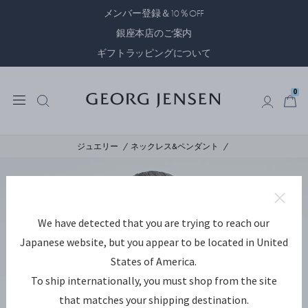
メンバー登録＆10％OFF
銀座本店のご案内
ギフトラッピングについて
0
0
ジュエリー
ネックレス&ペンダント
We have detected that you are trying to reach our
Japanese website, but you appear to be located in United
States of America.
To ship internationally, you must shop from the site
that matches your shipping destination.