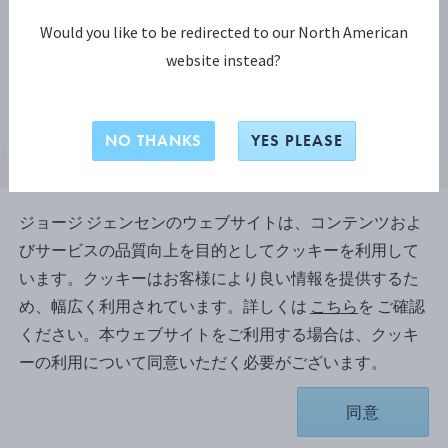
Would you like to be redirected to our North American
website instead?
NO THANKS
YES PLEASE
ジョージ ジェンセンのウェブサイトは、コンテンツおよ
びサービスの品質向上を目的としてクッキーを利用して
GEORG JENSEN SIGNATURE
います。クッキーはお客様により良い情報を提供するた
DIAMONDS ペンダント
め、幅広く利用されています。詳しくは
こちら
を ご確認
ください。本ウェブサイトをご利用する場合は、クッキ
ーの利用について同意いただく必要がございます。
18Kイエローゴールド, ダイヤモンド, 0.05 CT.
お取り寄せのため、納品まで約1-2 週間かかります。
同意