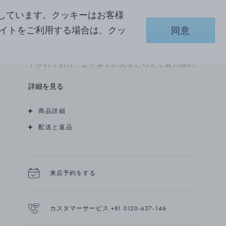
ごくミニマルでエレガントなデザインで、普段づ
しています。クッキーはお客様
かいにも特別なシーンにもぴったりな18Kゴール
サイトをご利用する場合は、クッ
同意
ドネックレス。チェーンにはブリリアントカット
ダイヤモンドが散りばめられています。ダイヤモ
ンドはジョージ ジェンセンの特徴的な手法でセッ
トされており、より多くの光をとらえて最大限の
輝きを放ちます。
詳細を見る
商品詳細
配送と返品
来店予約をする
カスタマーサービス +81 0120-637-146