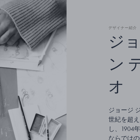
デザイナー紹介
ジョ
ン 
オ
ジョージ 
世紀を超え
し、190
ならではの