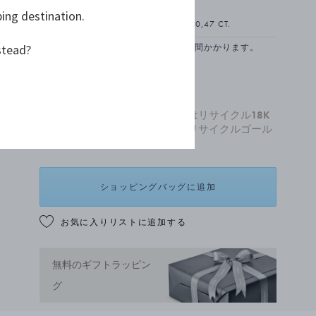
ping destination.
18Kホワイトゴールド, ダイヤモンド, 0,47 CT.
stead?
お取り寄せのため、納品まで約1-2 週間かかります。
¥ 539,000
全ての新作ゴールドジュエリーはリサイクル18K
ゴールドでつくられています。リサイクルゴール
ドについて詳しくは
こちら
。
ショッピングバッグに追加
お気に入りリストに追加する
無料のギフトラッピン
グ