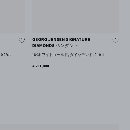
GEORG JENSEN SIGNATURE
DIAMONDS ペンダント
セ
ッ
22ct.
18Kホワイトゴールド, ダイヤモンド, 0.10 ct.
¥ 231,000
1
¥ 