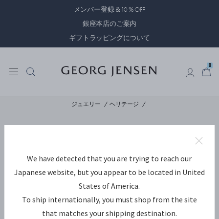
メンバー登録＆10％OFF
銀座本店のご案内
ギフトラッピングについて
0
0
ジュエリー
ヘリテージ
We have detected that you are trying to reach our
Japanese website, but you appear to be located in United
States of America.
To ship internationally, you must shop from the site
that matches your shipping destination.