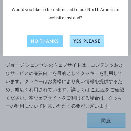
Would you like to be redirected to our North American
website instead?
NO THANKS
YES PLEASE
ジョージ ジェンセンのウェブサイトは、コンテンツおよ
びサービスの品質向上を目的としてクッキーを利用して
ヘリテージ コレクション
います。クッキーはお客様により良い情報を提供するた
ヘリテージ (HERITAGE) 2026 イヤー
め、幅広く利用されています。詳しくは
こちら
を ご確認
クリップ
ください。本ウェブサイトをご利用する場合は、クッキ
ーの利用について同意いただく必要がございます。
スターリングシルバー（いぶし仕上げ）, ソーダライト
同意