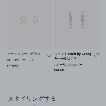
トールン フープピアス
ウェフト (Weft by Georg
ウェ
Jensen) ピアス
J
18Kイエローゴールド
スターリングシルバー
ス
¥ 473,000
¥ 68,200
¥ 9
スタイリングする