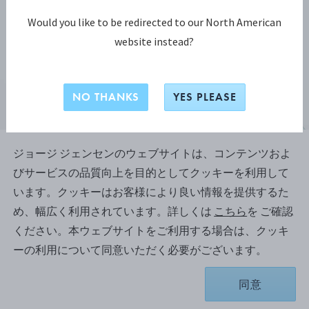
Would you like to be redirected to our North American
website instead?
NO THANKS
YES PLEASE
ジョージ ジェンセンのウェブサイトは、コンテンツおよ
びサービスの品質向上を目的としてクッキーを利用して
ジョージ ジェンセン リフレクト コレクション
います。クッキーはお客様により良い情報を提供するた
ジョージ ジェンセン リフレクト
め、幅広く利用されています。詳しくは
こちら
を ご確認
(GEORG JENSEN REFLECT) ピアス
ください。本ウェブサイトをご利用する場合は、クッキ
ーの利用について同意いただく必要がございます。
18Kイエローゴールド
同意
お取り寄せのため、納品まで約4-6 週間かかります。