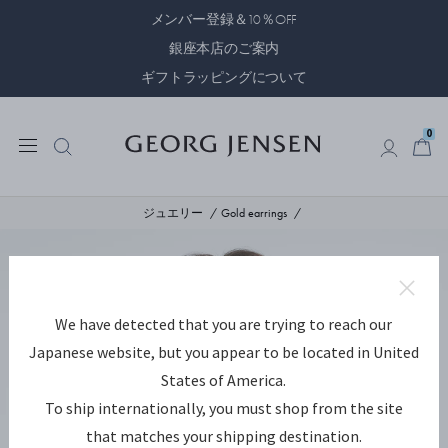
メンバー登録＆10％OFF
銀座本店のご案内
ギフトラッピングについて
0
0
ジュエリー
Gold earrings
We have detected that you are trying to reach our
Japanese website, but you appear to be located in United
States of America.
To ship internationally, you must shop from the site
that matches your shipping destination.