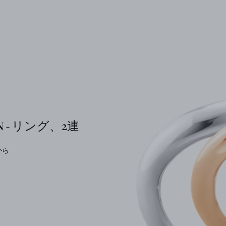
N - リング、2連
円から