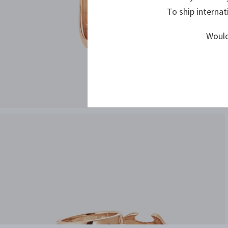
To ship internat
Would