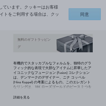
しています。クッキーはお客様
サイトをご利用する場合は、クッ
ショッピングバッグに追加
同意
お気に入りリストに追加する
無料のギフトラッピン
グ
有機的でスタッカブルなフォルムを、独特のグラ
フィック的な表現で大胆なアイテムに昇華したア
イコニックなフュージョン (Fusion) コレクション
は、デンマークのデザイナー、ニナ コッペル
(Nina Koppel) の考案によるもの。このエレガント
なリングは、18K ローズゴールドのピース 2 つを
組み合わせて 1 つのエレメントとして使うことも
でき、また、それぞれをコレクションの他のアイ
詳細を見る
テムと組み合わせることもできます。