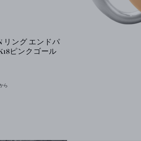
ON リング エンドパ
K18ピンクゴール
 円から