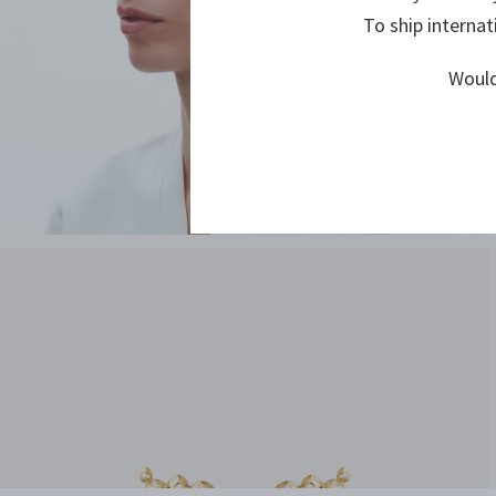
To ship internat
Would