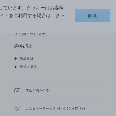
しています。クッキーはお客様
18Kイエローゴールドに、手仕事でブリリアント
カット ダイヤモンドをセットしたイヤーカフ。装
サイトをご利用する場合は、クッ
同意
いに一段とラグジュアリーな趣を添えます。 この
ジュエリーは、ジョージ ジェンセンが初期に創作
したアール・ヌーヴォー調のデザインをさりげな
く反映しています。
※こちらの商品はピアスホールがない方にもご着
詳細を見る
用いただけます
商品詳細
配送と返品
来店予約をする
カスタマーサービス +81 0120-637-146