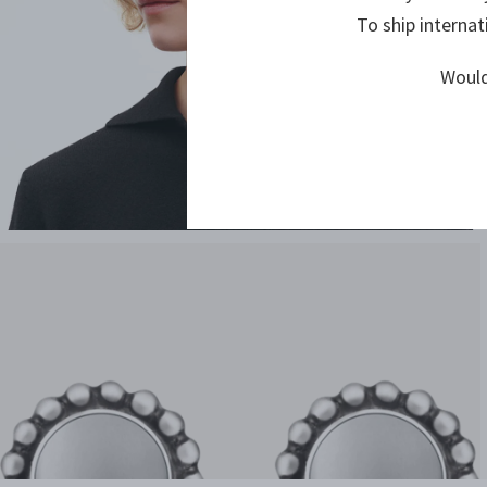
To ship internat
Would