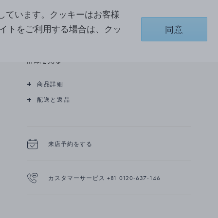
コレクションは、創業者であるジョージ ジェンセ
ン自身の初期の作品にインスピレーションを得て
しています。クッキーはお客様
誕生しました。
サイトをご利用する場合は、クッ
同意
1900年代初期のアール・ヌーヴォー時代を象徴す
る曲線や優美な装飾、そして自然のモチーフがこ
のコレクションに表現されており、クラシックな
詳細を見る
美しさをそのままに、コンテンポラリーなエッセ
ンスを加えたデザインが魅力です。
商品詳細
スターリングシルバーとカラーストーンを組み合
配送と返品
わせたデザインは、21世紀のスタイルにも溶け込
み、いつの時代も愛されるタイムレスな魅力を放
ちます。
来店予約をする
ムーンライト(MOONLIGHT)というコレクションの
名は、ジョージ ジェンセンがスターリングシルバ
ーをデンマークの薄暗い夏の夜の「月明かり（ム
ーンライト）の美しい輝き」に例えたことに由来
カスタマーサービス +81 0120-637-146
します。