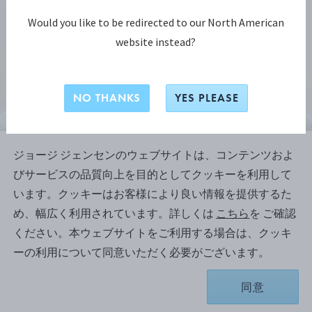
Would you like to be redirected to our North American
website instead?
NO THANKS
YES PLEASE
ジョージ ジェンセンのウェブサイトは、コンテンツおよ
びサービスの品質向上を目的としてクッキーを利用して
マーシー コレクション
います。クッキーはお客様により良い情報を提供するた
マーシー (MERCY) ラージ イヤーフ
め、幅広く利用されています。詳しくは
こちら
を ご確認
ープ
ください。本ウェブサイトをご利用する場合は、クッキ
ーの利用について同意いただく必要がございます。
スターリングシルバー
同意