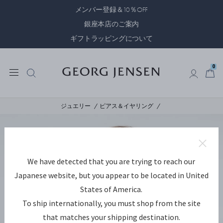
メンバー登録＆10％OFF
銀座本店のご案内
ギフトラッピングについて
0
0
ジュエリー
ピアス＆イヤリング
We have detected that you are trying to reach our
Japanese website, but you appear to be located in United
States of America.
To ship internationally, you must shop from the site
that matches your shipping destination.