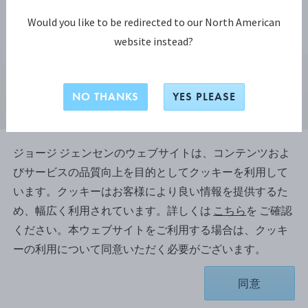
Would you like to be redirected to our North American
website instead?
NO THANKS
YES PLEASE
ジョージ ジェンセンのウェブサイトは、コンテンツおよ
びサービスの品質向上を目的としてクッキーを利用して
フュージョン コレクション
います。クッキーはお客様により良い情報を提供するた
フュージョン (FUSION) ピアス(S)
め、幅広く利用されています。詳しくは
こちら
を ご確認
ください。本ウェブサイトをご利用する場合は、クッキ
18Kローズゴールド, 18Kホワイトゴールド, 18Kイエローゴールド, ダ
ーの利用について同意いただく必要がございます。
イヤモンド
お取り寄せのため、納品まで約1-2 週間かかります。
同意