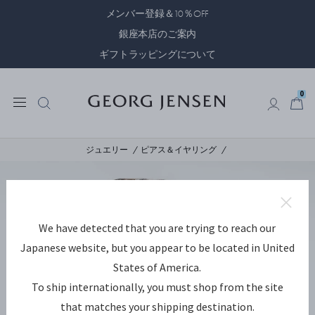
メンバー登録＆10％OFF
銀座本店のご案内
ギフトラッピングについて
0
0
ジュエリー
ピアス＆イヤリング
We have detected that you are trying to reach our
Japanese website, but you appear to be located in United
States of America.
To ship internationally, you must shop from the site
that matches your shipping destination.