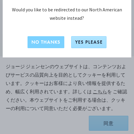
Would you like to be redirected to our North American
website instead?
NO THANKS
YES PLEASE
ジョージ ジェンセンのウェブサイトは、コンテンツおよ
デイジー コレクション
びサービスの品質向上を目的としてクッキーを利用して
デイジー (DAISY) イヤースタッド
います。クッキーはお客様により良い情報を提供するた
め、幅広く利用されています。詳しくは
こちら
を ご確認
ください。本ウェブサイトをご利用する場合は、クッキ
ーの利用について同意いただく必要がございます。
¥ 99,000
同意