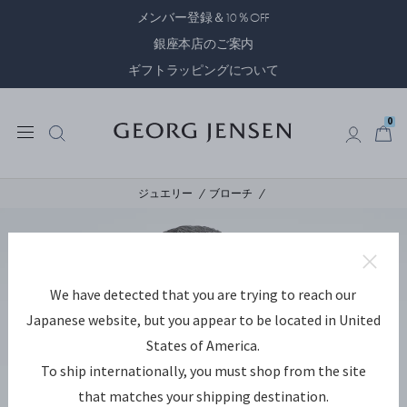
メンバー登録＆10％OFF
銀座本店のご案内
ギフトラッピングについて
0
0
ジュエリー
ブローチ
We have detected that you are trying to reach our
Japanese website, but you appear to be located in United
States of America.
To ship internationally, you must shop from the site
that matches your shipping destination.