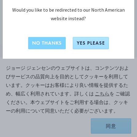
Would you like to be redirected to our North American
website instead?
NO THANKS
YES PLEASE
ジョージ ジェンセンのウェブサイトは、コンテンツおよ
びサービスの品質向上を目的としてクッキーを利用して
ムーンライト グレープ コレクション
います。クッキーはお客様により良い情報を提供するた
ムーンライト グレープ
め、幅広く利用されています。詳しくは
こちら
を ご確認
（MOONLIGHT GRAPES）ブローチ
ください。本ウェブサイトをご利用する場合は、クッキ
ーの利用について同意いただく必要がございます。
スターリングシルバー
同意