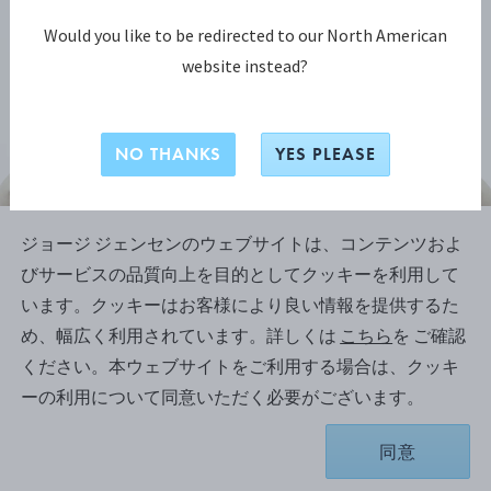
Would you like to be redirected to our North American
website instead?
NO THANKS
YES PLEASE
ジョージ ジェンセンのウェブサイトは、コンテンツおよ
ジョージ ジェンセン リフレクト コレクション
びサービスの品質向上を目的としてクッキーを利用して
ジョージ ジェンセン リフレクト
います。クッキーはお客様により良い情報を提供するた
(GEORG JENSEN REFLECT) エクス
め、幅広く利用されています。詳しくは
こちら
を ご確認
トラスリムネックレス
ください。本ウェブサイトをご利用する場合は、クッキ
ーの利用について同意いただく必要がございます。
同意
¥ 1,166,000