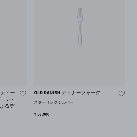
) ティー
OLD DANISH ディナーフォーク
ベ
ーン -
ナ
スターリングシルバー
によるデ
¥ 53,900
ス
¥ 