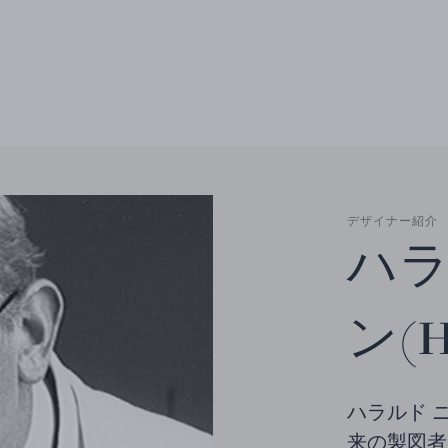
デザイナー紹介
ハラ
ン(Ha
ハラルド ニー
来の製図者