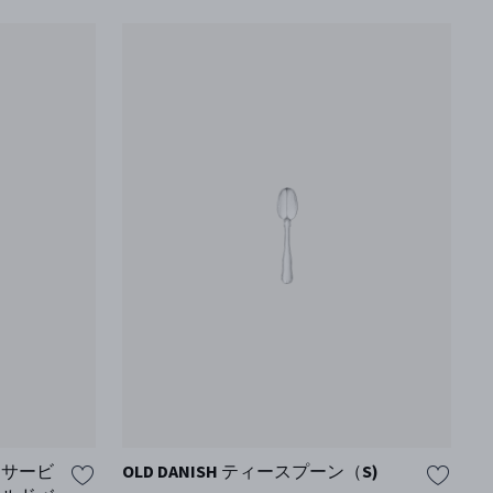
) サービ
OLD DANISH ティースプーン（S)
O