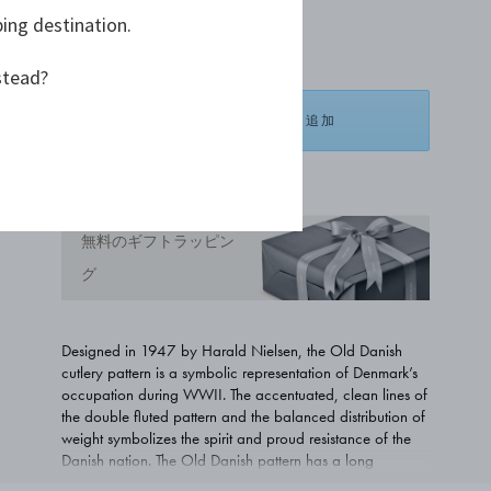
ping destination.
¥ 53,900
stead?
ショッピングバッグに追加
お気に入りリストに追加する
無料のギフトラッピン
グ
Designed in 1947 by Harald Nielsen, the Old Danish
cutlery pattern is a symbolic representation of Denmark’s
occupation during WWII. The accentuated, clean lines of
the double fluted pattern and the balanced distribution of
weight symbolizes the spirit and proud resistance of the
Danish nation. The Old Danish pattern has a long
association with Danish royalty; King Christian X, who