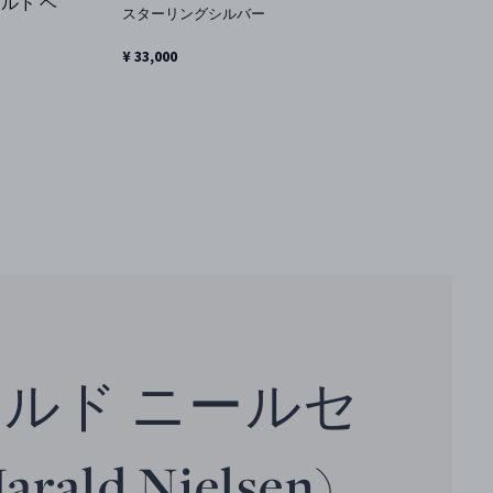
ルド ベ
スターリングシルバー
ス
¥ 33,000
¥ 
ルド ニールセ
rald Nielsen)