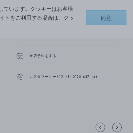
never fled his kingdom during occupation, used the
詳細を見る
しています。クッキーはお客様
cutlery at state banquets and more recently it was given
as a wedding gift to Their Royal Highnesses The Crown
サイトをご利用する場合は、クッ
同意
商品詳細
Prince and The Crown Princess of Denmark in 2004.
配送と返品
来店予約をする
カスタマーサービス +81 0120-637-146