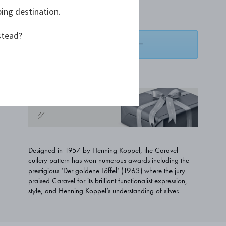
ping destination.
¥ 39,600
stead?
スペシャルオーダー
お気に入りリストに追加する
無料のギフトラッピン
グ
Designed in 1957 by Henning Koppel, the Caravel
cutlery pattern has won numerous awards including the
prestigious ‘Der goldene Löffel’ (1963) where the jury
praised Caravel for its brilliant functionalist expression,
style, and Henning Koppel’s understanding of silver.