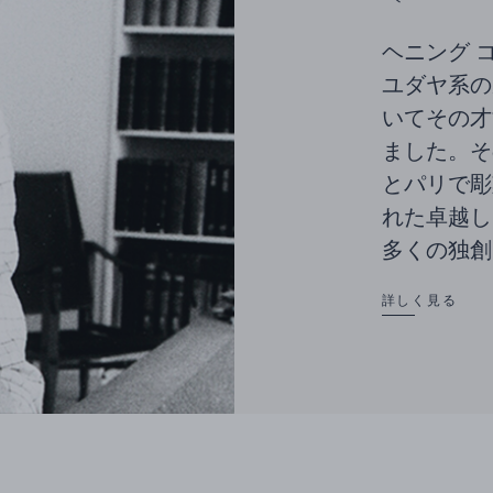
ヘニング コッ
ユダヤ系の
いてその才
ました。そ
とパリで彫
れた卓越し
多くの独創
詳しく見る