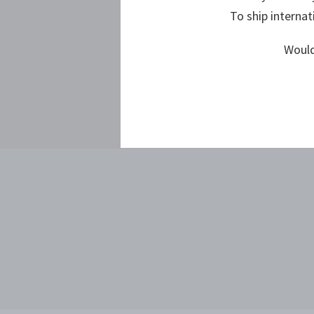
To ship internat
Would