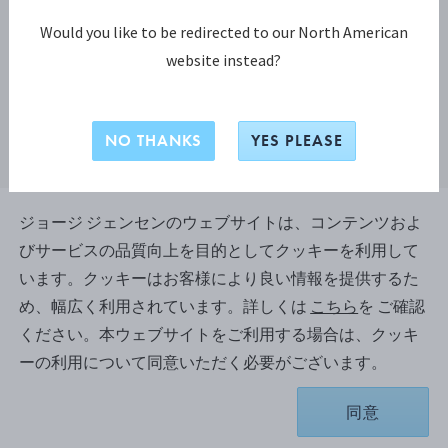
Would you like to be redirected to our North American
website instead?
NO THANKS
YES PLEASE
ジョージ ジェンセンのウェブサイトは、コンテンツおよ
びサービスの品質向上を目的としてクッキーを利用して
ベルナドッテ (BERNADOTTE) サー
います。クッキーはお客様により良い情報を提供するた
ビングフォーク（S） - シグヴァル
め、幅広く利用されています。詳しくは
こちら
を ご確認
ド ベルナドッテによるデザイン
ください。本ウェブサイトをご利用する場合は、クッキ
ーの利用について同意いただく必要がございます。
スターリングシルバー
同意
お取り寄せのため、納品まで約4-6 週間かかります。