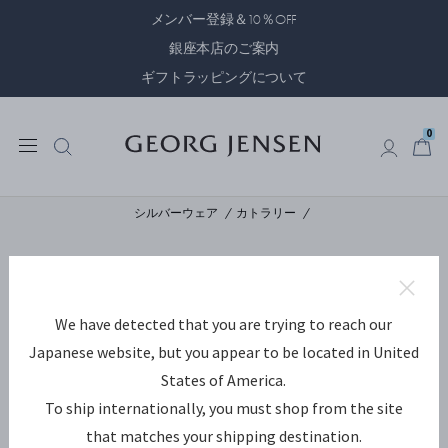
メンバー登録＆10％OFF
銀座本店のご案内
ギフトラッピングについて
0
0
シルバーウェア
カトラリー
We have detected that you are trying to reach our
Japanese website, but you appear to be located in United
States of America.
To ship internationally, you must shop from the site
that matches your shipping destination.