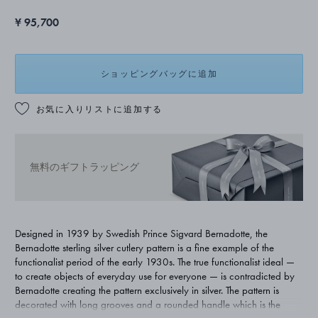
¥ 95,700
ショッピングバッグに追加
お気に入りリストに追加する
無料のギフトラッピング
Designed in 1939 by Swedish Prince Sigvard Bernadotte, the
Bernadotte sterling silver cutlery pattern is a fine example of the
functionalist period of the early 1930s. The true functionalist ideal —
to create objects of everyday use for everyone — is contradicted by
Bernadotte creating the pattern exclusively in silver. The pattern is
decorated with long grooves and a rounded handle which is the