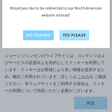
Would you like to be redirected to our North American
website instead?
NO THANKS
YES PLEASE
ジョージ ジェンセンのウェブサイトは、コンテンツおよ
びサービスの品質向上を目的としてクッキーを利用して
BEADED デザートスプーン
います。クッキーはお客様により良い情報を提供するた
め、幅広く利用されています。詳しくは
こちら
を ご確認
ください。本ウェブサイトをご利用する場合は、クッキ
スターリングシルバー
ーの利用について同意いただく必要がございます。
お取り寄せのため、納品まで約2-3 週間かかります。
同意
¥ 48,400