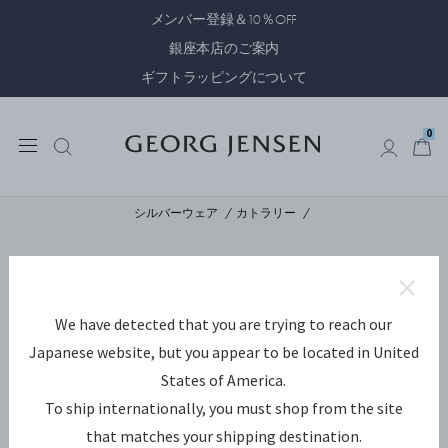
メンバー登録＆10％OFF
銀座本店のご案内
ギフトラッピングについて
0
0
シルバーウェア
カトラリー
We have detected that you are trying to reach our
Japanese website, but you appear to be located in United
States of America.
To ship internationally, you must shop from the site
that matches your shipping destination.