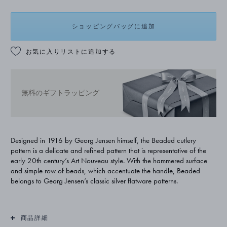
ショッピングバッグに追加
お気に入りリストに追加する
無料のギフトラッピング
Designed in 1916 by Georg Jensen himself, the Beaded cutlery
pattern is a delicate and refined pattern that is representative of the
early 20th century’s Art Nouveau style. With the hammered surface
and simple row of beads, which accentuate the handle, Beaded
belongs to Georg Jensen’s classic silver flatware patterns.
商品詳細