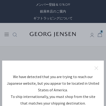
メンバー登録＆10％OFF
銀座本店のご案内
ギフトラッピングについて
0
0
トラブルが生
じています。
アクセスしようとしたページが見つ
かりません。 ご不便をおかけして
We have detected that you are trying to reach our
申し訳ございません。
Japanese website, but you appear to be located in United
対処方法:
States of America.
To ship internationally, you must shop from the site
もとのページに戻る
that matches your shipping destination.