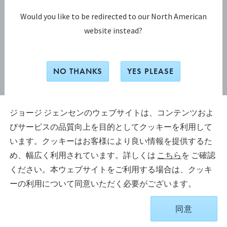
トップページに戻る
Would you like to be redirected to our North American
website instead?
人気製品
NO THANKS
YES PLEASE
ジョージ ジェンセンのウェブサイトは、コンテンツおよ
びサービスの品質向上を目的としてクッキーを利用して
います。クッキーはお客様により良い情報を提供するた
め、幅広く利用されています。詳しくは
こちら
を ご確認
ください。本ウェブサイトをご利用する場合は、クッキ
ーの利用について同意いただく必要がございます。
マーシー (Mercy) リング
マーシー (Mercy) バング
フ
同意
ル
セ
スターリングシルバー, ダイヤモン
ク
ド, 0.37 ct.
スターリングシルバー