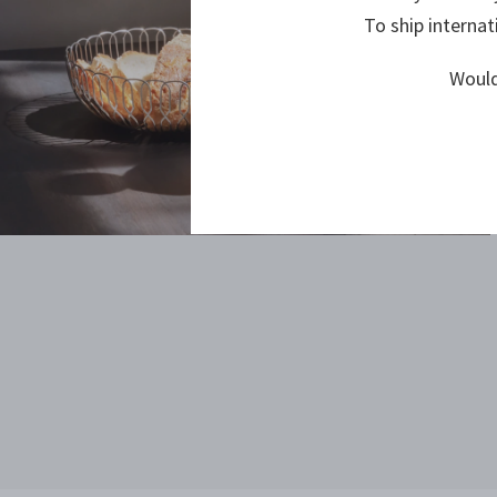
To ship internat
Would