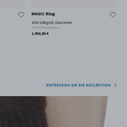
MAGIC Ring
M
18 kt Gelbgold, Diamanten
18
Andere Variationen
1.950,00 €
ENTDECKEN SIE DIE KOLLEKTION