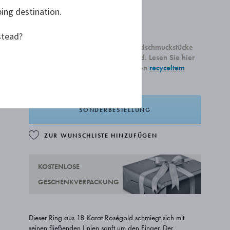
ping destination.
2.650,00 €
AB
stead?
Alle unsere neu produzierten Goldschmuckstücke
sind aus recyceltem 18 Karat Gold. Lesen Sie hier
mehr über unsere Verwendung von
recyceltem
Gold.
SONDERBESTELLUNG
ZUR WUNSCHLISTE HINZUFÜGEN
KOSTENLOSE
GESCHENKVERPACKUNG
Dieser Ring aus 18 Karat Roségold schmiegt sich mit
seinen fließenden Linien sanft um den Finger. Der