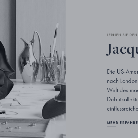
LERNEN SIE DE
Jacq
Die US-Amer
nach London 
Welt des mo
Debütkollekt
einflussreic
MEHR ERFAHR