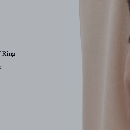
 Ring
€