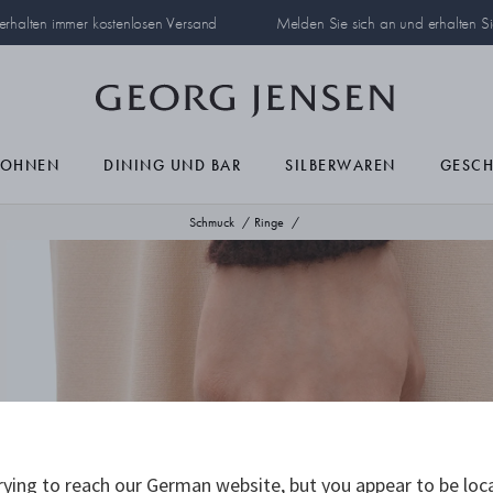
 erhalten immer kostenlosen Versand
Melden Sie sich an und erhalten S
OHNEN
DINING UND BAR
SILBERWAREN
GESC
Schmuck
Ringe
ying to reach our German website, but you appear to be loc