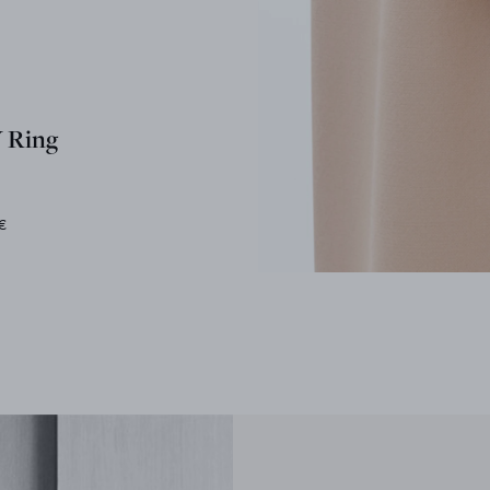
 Ring
€