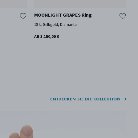
MOONLIGHT GRAPES Ring
M
18 kt Gelbgold, Diamanten
St
AB 3.150,00 €
37
ENTDECKEN SIE DIE KOLLEKTION