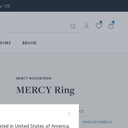
ie 10%
0
0
HENKE
BRAND
MERCY KOLLEKTION
MERCY Ring
18 KT GELBGOLD, DIAMANTEN, 0,37 CT.
GRÖSSENTABELLE
ated in United States of America.