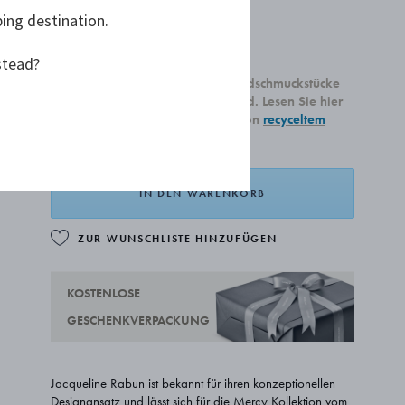
ping destination.
4.000,00 €
AB
stead?
Alle unsere neu produzierten Goldschmuckstücke
sind aus recyceltem 18 Karat Gold. Lesen Sie hier
mehr über unsere Verwendung von
recyceltem
Gold.
IN DEN WARENKORB
ZUR WUNSCHLISTE HINZUFÜGEN
KOSTENLOSE
GESCHENKVERPACKUNG
Jacqueline Rabun ist bekannt für ihren konzeptionellen
Designansatz und lässt sich für die Mercy Kollektion vom