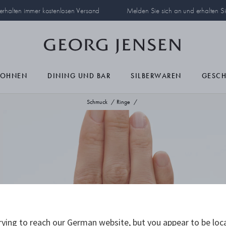
 erhalten immer kostenlosen Versand
Melden Sie sich an und erhalten S
OHNEN
DINING UND BAR
SILBERWAREN
GESC
Schmuck
Ringe
ying to reach our German website, but you appear to be loc