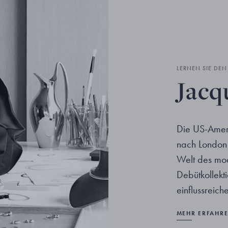
LERNEN SIE DE
Jacq
Die US-Amer
nach London 
Welt des mo
Debütkollekt
einflussreic
MEHR ERFAHR