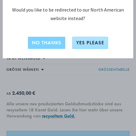
Would you like to be redirected to our North American
website instead?
MAGIC KOLLEKTION
MAGIC Ring
NO THANKS
YES PLEASE
GRÖSSENTABELLE
2.450,00 €
AB
Alle unsere neu produzierten Goldschmuckstücke sind aus
recyceltem 18 Karat Gold. Lesen Sie hier mehr über unsere
Verwendung von
recyceltem Gold.