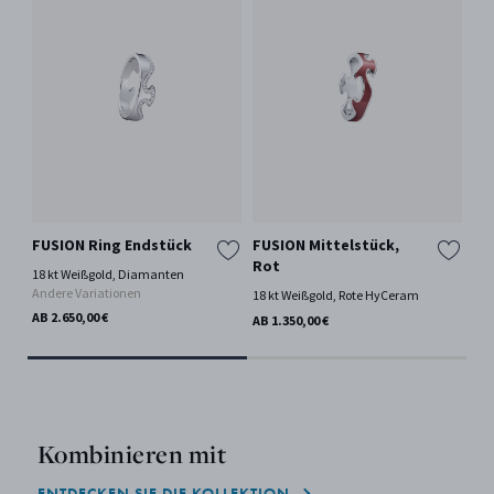
FUSION Ring Endstück
FUSION Mittelstück,
FU
Rot
Gr
18 kt Weißgold, Diamanten
Andere Variationen
18 kt Weißgold, Rote HyCeram
18 
AB 2.650,00 €
AB 1.350,00 €
AB 
Kombinieren mit
ENTDECKEN SIE DIE KOLLEKTION