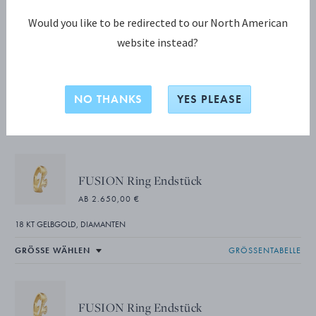
Would you like to be redirected to our North American
website instead?
FUSION KOLLEKTION
FUSION 3teiliger Ring
NO THANKS
YES PLEASE
18 KT GELBGOLD, BLAUE HYCERAM, DIAMANTEN
FUSION Ring Endstück
AB 2.650,00 €
18 KT GELBGOLD, DIAMANTEN
GRÖSSENTABELLE
FUSION Ring Endstück