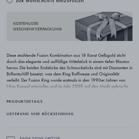
ZUR WUNSCHLISTE HINZUFÜGEN
KOSTENLOSE
GESCHENKVERPACKUNG
Diese strahlende Fusion Kombination aus 18 Karat Gelbgold sticht
durch das elegante und auffällige Mittelstück in einem tiefen Blauton
hervor. Die beiden Endstücke des Schmuckstücks sind mit Diamanten in
Brillantschliff besetzt, was dem Ring Raffinesse und Originalität
verleiht. Der Fusion Ring wurde erstmals in den 1990er Jahren von
Nina Koppel entworfen und im Jahr 2000 auf den Markt gebracht.
Er hat sich als zeitlose Schmuckikone von Georg Jensen etabliert, die
unendlich viele Variationen und Ausdrucksmöglichkeiten zulässt.
PRODUKTDETAILS
LIEFERUNG UND RÜCKSENDUNG
FINDE DEINE GRÖSSE