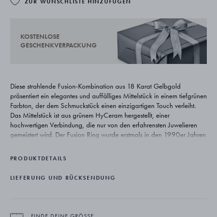
ZUR WUNSCHLISTE HINZUFÜGEN
KOSTENLOSE
GESCHENKVERPACKUNG
Diese strahlende Fusion-Kombination aus 18 Karat Gelbgold
präsentiert ein elegantes und auffälliges Mittelstück in einem tiefgrünen
Farbton, der dem Schmuckstück einen einzigartigen Touch verleiht.
Das Mittelstück ist aus grünem HyCeram hergestellt, einer
hochwertigen Verbindung, die nur von den erfahrensten Juwelieren
gemeistert wird. Der Fusion Ring wurde erstmals in den 1990er Jahren
von Nina Koppel entworfen und im Jahr 2000 auf den Markt
gebracht. Er hat sich als zeitlose Schmuckikone von Georg Jensen
PRODUKTDETAILS
etabliert, die unendlich viele Variationen und Ausdrucksmöglichkeiten
zulässt.
LIEFERUNG UND RÜCKSENDUNG
FINDE DEINE GRÖSSE