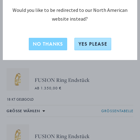
Would you like to be redirected to our North American
website instead?
FUSION KOLLEKTION
FUSION 3teiliger Ring
NO THANKS
YES PLEASE
18 KT GELBGOLD, GRÜNE HYCERAM
FUSION Ring Endstück
AB 1.350,00 €
18 KT GELBGOLD
GRÖSSENTABELLE
FUSION Ring Endstück