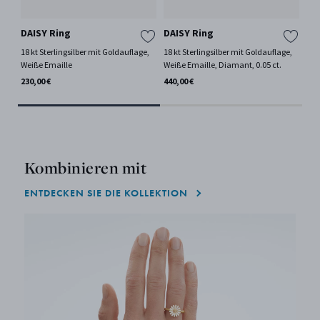
DAISY Ring
DAISY Ring
DA
18 kt Sterlingsilber mit Goldauflage,
18 kt Sterlingsilber mit Goldauflage,
Ste
Weiße Emaille
Weiße Emaille, Diamant, 0.05 ct.
230
230,00 €
440,00 €
Kombinieren mit
ENTDECKEN SIE DIE KOLLEKTION