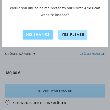
Would you like to be redirected to our North American
website instead?
DAISY KOLLEKTION
DAISY Ring
NO THANKS
YES PLEASE
18 KT STERLINGSILBER MIT GOLDAUFLAGE, WEISSE EMAILLE
GRÖSSENTABELLE
180,00 €
IN DEN WARENKORB
ZUR WUNSCHLISTE HINZUFÜGEN