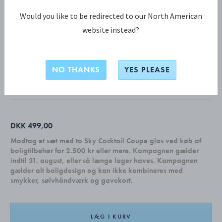
Would you like to be redirected to our North American
website instead?
JULEPYNT KOLLEKTION
2024 Miniaturejuleuro-sæt, 3 stk.
NO THANKS
YES PLEASE
RUSTFRIT STÅL BELAGT MED 18 KT. GULD
DKK 499,00
Modtag et sæt med to Sky Cocktail Coupe glas ved køb af
boligtilbehør for 2.500 kr eller mere. Kampagnen gælder
indtil 31. august, eller så længe lager haves. Kampagnen
gælder alt boligdesign og kan ikke kombineres med
smykker, sølvhåndværk og gavekort.
LÆG I KURV