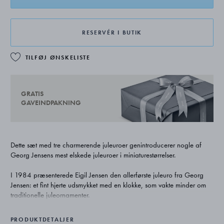
RESERVÉR I BUTIK
TILFØJ ØNSKELISTE
GRATIS
GAVEINDPAKNING
Dette sæt med tre charmerende juleuroer genintroducerer nogle af
Georg Jensens mest elskede juleuroer i miniaturestørrelser.
I 1984 præsenterede Eigil Jensen den allerførste juleuro fra Georg
Jensen: et fint hjerte udsmykket med en klokke, som vakte minder om
traditionelle juleornamenter.
To år senere, i 1986, skabte Sven Vestergaard en træformet juleuro
PRODUKTDETALJER