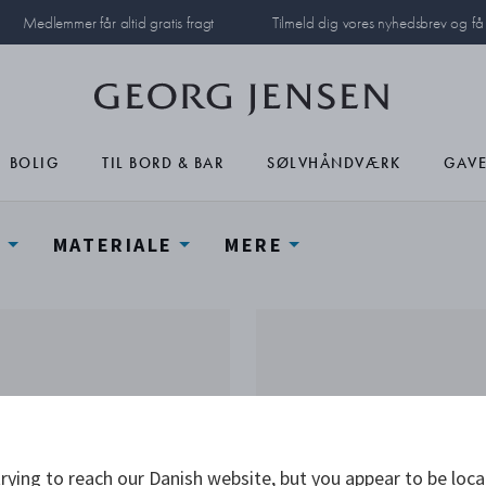
Medlemmer får altid gratis fragt
Tilmeld dig vores nyhedsbrev og f
BOLIG
TIL BORD & BAR
SØLVHÅNDVÆRK
GAVE
N
MATERIALE
MERE
rying to reach our Danish website, but you appear to be loca