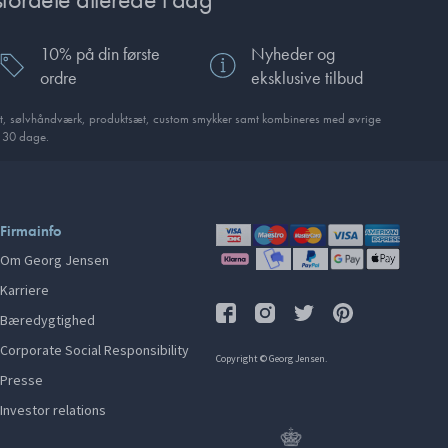
10% på din første
Nyheder og
ordre
eksklusive tilbud
t, sølvhåndværk, produktsæt, custom smykker samt kombineres med øvrige
i 30 dage.
Firmainfo
Om Georg Jensen
Karriere
Bæredygtighed
Corporate Social Responsibility
Copyright © Georg Jensen.
Presse
Investor relations