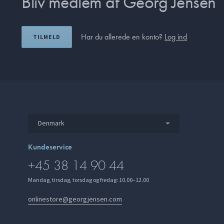
Bliv medlem af Georg Jensen
Har du allerede en konto?
Log ind
TILMELD
Denmark
Kundeservice
+45 38 14 90 44
Mandag, tirsdag, torsdag og fredag: 10.00–12.00
onlinestore@georgjensen.com