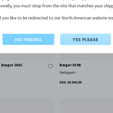
ionally, you must shop from the site that matches your ship
 you like to be redirected to our North American website in
NO THANKS
YES PLEASE
 Bæger 263C
Bæger 819B
Sterlingsølv
DKK 29.000,00