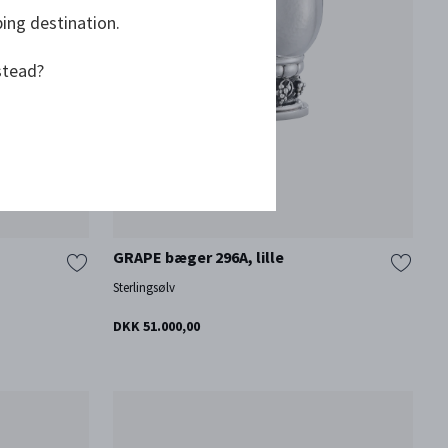
ping destination.
stead?
GRAPE bæger 296A, lille
Sterlingsølv
DKK 51.000,00