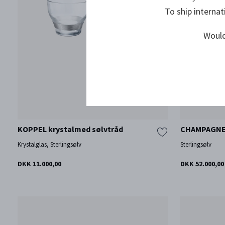
To ship internat
Would
KOPPEL krystalmed sølvtråd
CHAMPAGNE
Krystalglas, Sterlingsølv
Sterlingsølv
DKK 11.000,00
DKK 52.000,00