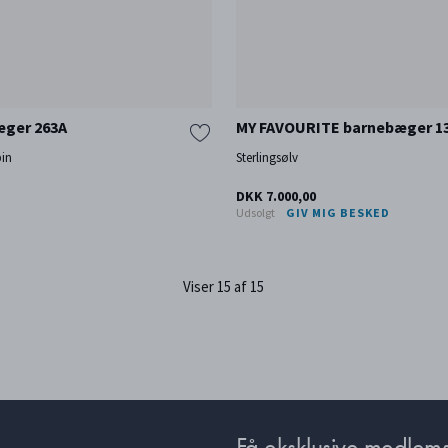
æger 263A
MY FAVOURITE barnebæger 1
bin
Sterlingsølv
DKK 7.000,00
Udsolgt
GIV MIG BESKED
Viser 15 af 15
Få eksklusive medlems