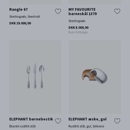
Rangle 67
MY FAVOURITE
barneskål 1379
Sterlingsølv, Ibenholt
Sterlingsølv
DKK 19.000,00
DKK 8.000,00
Kun 4 tilbage
ELEPHANT børnebestik
ELEPHANT æske, gul
Blankt rustfrit stål
Rustfrit stål, gul, Silikone