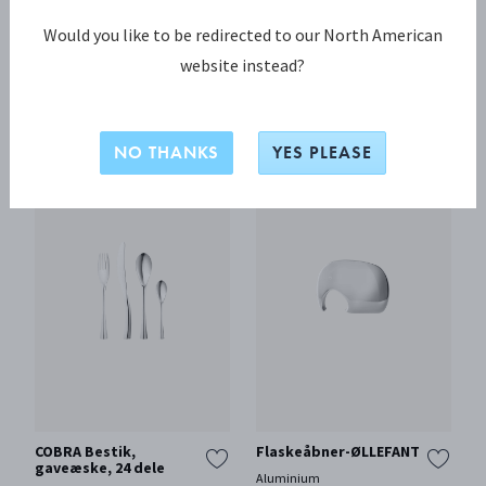
Would you like to be redirected to our North American
LITUUS Vase, lille
INDULGENCE
website instead?
champagnekøler
Blankt rustfrit stål
Blankt rustfrit stål
DKK 799,00
DKK 1.899,00
NO THANKS
YES PLEASE
COBRA Bestik,
Flaskeåbner-ØLLEFANT
gaveæske, 24 dele
Aluminium