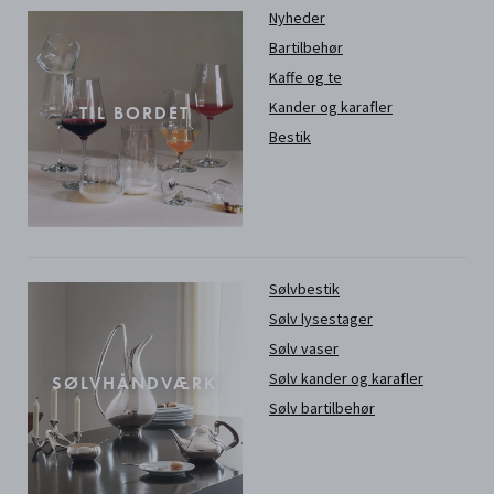
Nyheder
Bartilbehør
Kaffe og te
Kander og karafler
TIL BORDET
Bestik
Sølvbestik
Sølv lysestager
Sølv vaser
Sølv kander og karafler
SØLVHÅNDVÆRK
Sølv bartilbehør