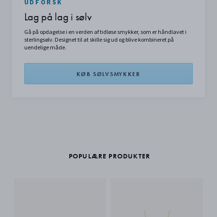
UDFORSK
Lag på lag i sølv
Gå på opdagelse i en verden af tidløse smykker, som er håndlavet i
sterlingsølv. Designet til at skille sig ud og blive kombineret på
uendelige måde.
KØB SØLVSMYKKER
POPULÆRE PRODUKTER