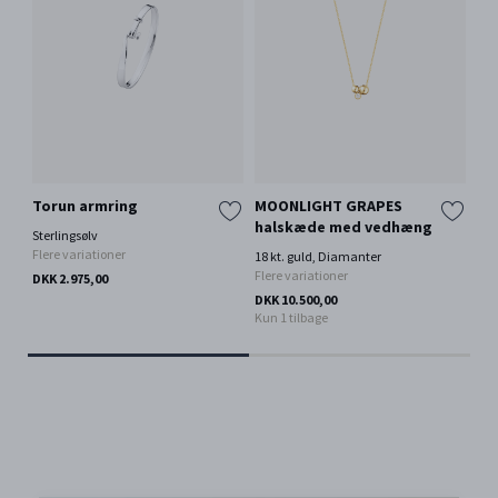
Torun armring
MOONLIGHT GRAPES
MO
halskæde med vedhæng
ha
Sterlingsølv
Flere variationer
18 kt. guld, Diamanter
Oxi
Flere variationer
DKK 2.975,00
DKK
DKK 10.500,00
Kun 1 tilbage