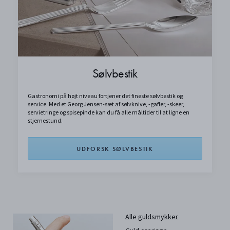
Sølvbestik
Gastronomi på højt niveau fortjener det fineste sølvbestik og
service. Med et Georg Jensen-sæt af sølvknive, -gafler, -skeer,
servietringe og spisepinde kan du få alle måltider til at ligne en
stjernestund.
UDFORSK SØLVBESTIK
Alle guldsmykker