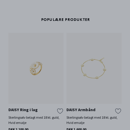
POPULÆRE PRODUKTER
DAISY Ring i lag
DAISY Armbånd
DA
Sterlingsølv belagt med 18 kt. guld,
Sterlingsølv belagt med 18 kt. guld,
Ste
Hvid emalje
Hvid emalje
Hvi
DKK 2.100,00
DKK 1.600,00
DKK