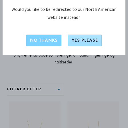
Would you like to be redirected to our North American
SMYKKER
website instead?
Daisy kollektion
NO THANKS
YES PLEASE
Daisy kollektionen præsenterer friske, nye designs, som
fortolker det ikoniske motiv på nyskabende måder.
Smykkerne fås både som øreringe, armbånd, fingerringe og
halskæder.
FILTRER EFTER