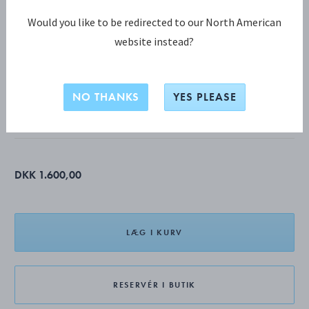
Would you like to be redirected to our North American
website instead?
DAISY KOLLEKTION
DAISY Vedhæng
NO THANKS
YES PLEASE
STERLINGSØLV BELAGT MED 18 KT. GULD, HVID EMALJE
DKK 1.600,00
LÆG I KURV
RESERVÉR I BUTIK