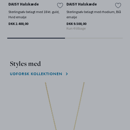
DAISY Halskæde
DAISY Halskæde
RE
Sterlingsølv belagt med 18 kt. guld,
Sterlingsølv belagt med rhodium, Blå
Ste
Hvid emalje
emalje
DKK
DKK 2.400,00
DKK 9.500,00
Kun 4 tilbage
Styles med
UDFORSK KOLLEKTIONEN