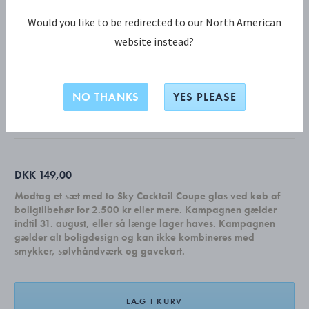
Would you like to be redirected to our North American
website instead?
JULEPYNT KOLLEKTION
2024 Måne
NO THANKS
YES PLEASE
ZINKLEGERING BELAGT MED 18 KT. GULD
DKK 149,00
Modtag et sæt med to Sky Cocktail Coupe glas ved køb af
boligtilbehør for 2.500 kr eller mere. Kampagnen gælder
indtil 31. august, eller så længe lager haves. Kampagnen
gælder alt boligdesign og kan ikke kombineres med
smykker, sølvhåndværk og gavekort.
LÆG I KURV