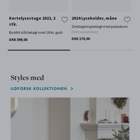
Kertelysestage 2022, 2
2024 Lyseholder, måne
Ly
stk.
20
Zinklegering belagt med palladium
Flere variationer
Rustfrit stål belagt med 18 kt. guld
Rus
DKK 179,00
DKK 399,00
DKK
Styles med
UDFORSK KOLLEKTIONEN