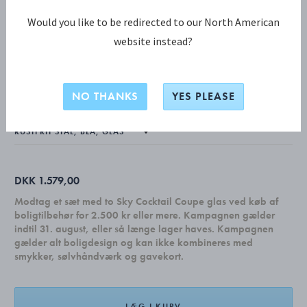
Would you like to be redirected to our North American
website instead?
KOPPEL KOLLEKTION
Koppel vægur 22 cm, blå
NO THANKS
YES PLEASE
DKK 1.579,00
Modtag et sæt med to Sky Cocktail Coupe glas ved køb af
boligtilbehør for 2.500 kr eller mere. Kampagnen gælder
indtil 31. august, eller så længe lager haves. Kampagnen
gælder alt boligdesign og kan ikke kombineres med
smykker, sølvhåndværk og gavekort.
LÆG I KURV