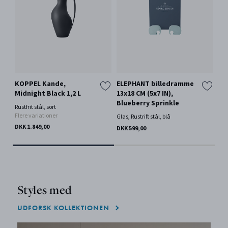
KOPPEL Kande,
ELEPHANT billedramme
KO
Midnight Black 1,2 L
13x18 CM (5x7 IN),
c
Blueberry Sprinkle
Rustfrit stål, sort
Rust
Flere variationer
Glas, Rustrift stål, blå
DKK
DKK 1.849,00
DKK 599,00
Styles med
UDFORSK KOLLEKTIONEN