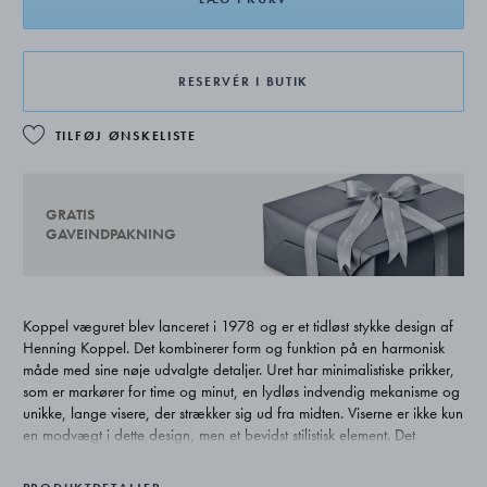
RESERVÉR I BUTIK
TILFØJ ØNSKELISTE
GRATIS
GAVEINDPAKNING
Koppel væguret blev lanceret i 1978 og er et tidløst stykke design af
Henning Koppel. Det kombinerer form og funktion på en harmonisk
måde med sine nøje udvalgte detaljer. Uret har minimalistiske prikker,
som er markører for time og minut, en lydløs indvendig mekanisme og
unikke, lange visere, der strækker sig ud fra midten. Viserne er ikke kun
en modvægt i dette design, men et bevidst stilistisk element. Det
ikoniske design er nyfortolket i en række tidløse nuancer, inspireret af
de farver, der kendetegner gaderne i København, hvor designet blev