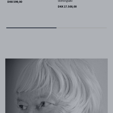
Sterlingsølv
DKK 599,00
DKK
DKK 17.500,00