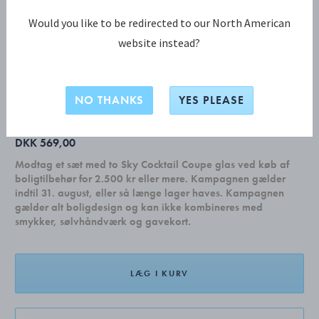
Would you like to be redirected to our North American
website instead?
COPENHAGEN KOLLEKTION
COPENHAGEN Salat serveringssæt
NO THANKS
YES PLEASE
DKK 569,00
Modtag et sæt med to Sky Cocktail Coupe glas ved køb af
boligtilbehør for 2.500 kr eller mere. Kampagnen gælder
indtil 31. august, eller så længe lager haves. Kampagnen
gælder alt boligdesign og kan ikke kombineres med
smykker, sølvhåndværk og gavekort.
LÆG I KURV