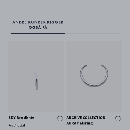
ANDRE KUNDER KIGGER
OGSÅ PÅ
SKY Brødkniv
ARCHIVE COLLECTION
FU
AURA halsring
Rustfrit stål
18 