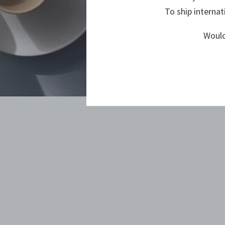
To ship internat
Would