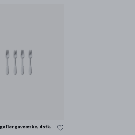
afler gaveæske, 4 stk.