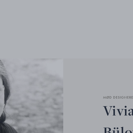
MØD DESIGNER
Vivi
Bül