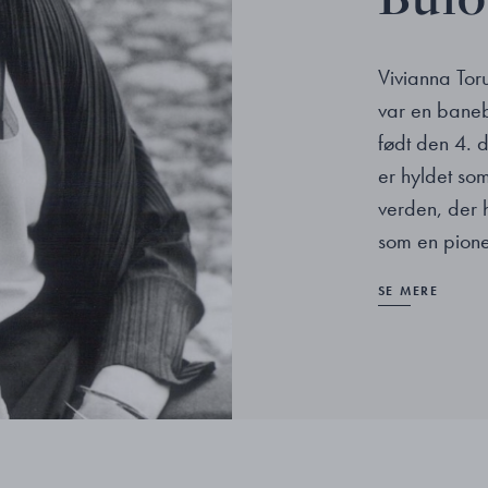
Vivianna Tor
var en bane
født den 4. 
er hyldet som
verden, der 
som en pione
SE MERE