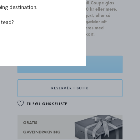
Modtag et sæt med to Sky Cocktail Coupe glas
ping destination.
ved køb af boligtilbehør for 2.500 kr eller mere.
Kampagnen gælder indtil 31. august, eller så
stead?
længe lager haves. Kampagnen gælder alt
boligdesign og kan ikke kombineres med
smykker, sølvhåndværk og gavekort.
LÆG I KURV
RESERVÉR I BUTIK
TILFØJ ØNSKELISTE
GRATIS
GAVEINDPAKNING