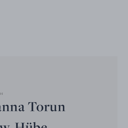
EN
anna Torun
ow-Hübe