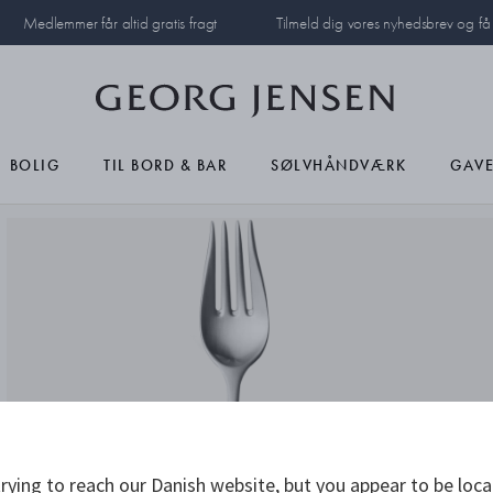
Medlemmer får altid gratis fragt
Tilmeld dig vores nyhedsbrev og f
BOLIG
TIL BORD & BAR
SØLVHÅNDVÆRK
GAVE
rying to reach our Danish website, but you appear to be loca