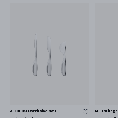
ALFREDO Osteknive-sæt
MITRA kageg