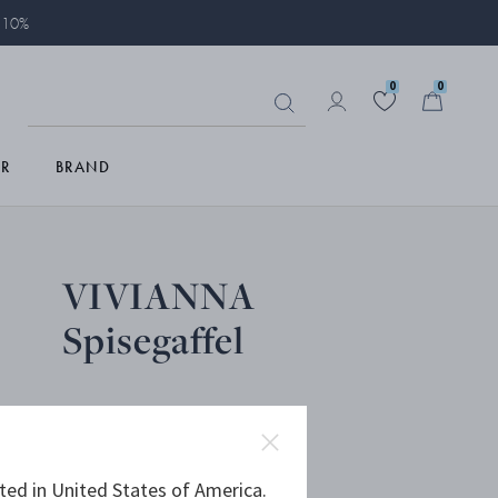
å 10%
0
0
R
BRAND
VIVIANNA
Spisegaffel
DKK 189,00
ted in United States of America.