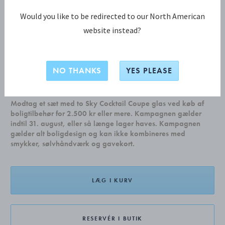
Would you like to be redirected to our North American
website instead?
PYRAMIDE Teske
NO THANKS
YES PLEASE
DKK 139,00
Modtag et sæt med to Sky Cocktail Coupe glas ved køb af
boligtilbehør for 2.500 kr eller mere. Kampagnen gælder
indtil 31. august, eller så længe lager haves. Kampagnen
gælder alt boligdesign og kan ikke kombineres med
smykker, sølvhåndværk og gavekort.
LÆG I KURV
RESERVÉR I BUTIK