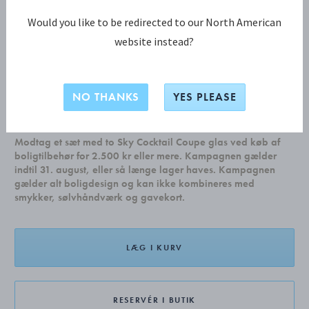
Would you like to be redirected to our North American
website instead?
PYRAMIDE Spisegaffel
NO THANKS
YES PLEASE
DKK 189,00
Modtag et sæt med to Sky Cocktail Coupe glas ved køb af
boligtilbehør for 2.500 kr eller mere. Kampagnen gælder
indtil 31. august, eller så længe lager haves. Kampagnen
gælder alt boligdesign og kan ikke kombineres med
smykker, sølvhåndværk og gavekort.
LÆG I KURV
RESERVÉR I BUTIK