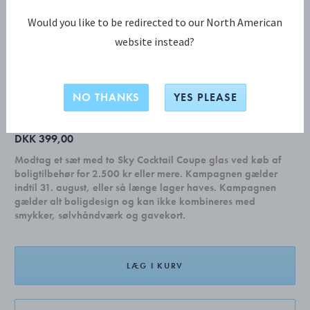
Would you like to be redirected to our North American
website instead?
NEW YORK KOLLEKTION
NEW YORK teskeer gaveæske, 4 stk.
NO THANKS
YES PLEASE
DKK 399,00
Modtag et sæt med to Sky Cocktail Coupe glas ved køb af
boligtilbehør for 2.500 kr eller mere. Kampagnen gælder
indtil 31. august, eller så længe lager haves. Kampagnen
gælder alt boligdesign og kan ikke kombineres med
smykker, sølvhåndværk og gavekort.
LÆG I KURV