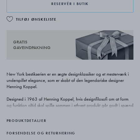
RESERVÉR I BUTIK
TILFØJ ØNSKELISTE
GRATIS
GAVEINDPAKNING
New York bestikserien er en ægte designklassiker og et mesterværk i
underspillet elegance, som er skabt af den legendariske designer
Henning Koppel.
Designed i 1963 af Henning Koppel, hvis designfilosofi om at form
og funktion altid skal spille sammen i ethvert produkt går godt i spænd
med Georg Jensens dna. New York bestikserien er et prima eksempel
på denne balance mellem praktik og elegance, der gør det akkurat
PRODUKTDETALJER
lige så moderne i dag.
FORSENDELSE OG RETURNERING
Bestikket er udført i rustfrit stål og har en blød mat finish. Alle delene