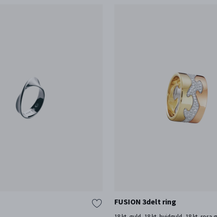
FUSION 3delt ring
18 kt. guld, 18 kt. hvidguld, 18 kt. rosa