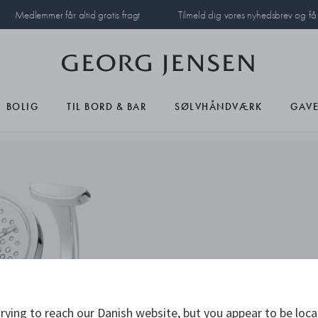
Medlemmer får altid gratis fragt
Tilmeld dig vores nyhedsbrev og f
BOLIG
TIL BORD & BAR
SØLVHÅNDVÆRK
GAVE
rying to reach our Danish website, but you appear to be loca