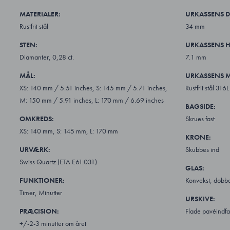
MATERIALER:
URKASSENS D
Rustfrit stål
34 mm
STEN:
URKASSENS H
Diamanter, 0,28 ct.
7.1 mm
MÅL:
URKASSENS M
XS: 140 mm / 5.51 inches, S: 145 mm / 5.71 inches,
Rustfrit stål 316L
M: 150 mm / 5.91 inches, L: 170 mm / 6.69 inches
BAGSIDE:
OMKREDS:
Skrues fast
XS: 140 mm, S: 145 mm, L: 170 mm
KRONE:
URVÆRK:
Skubbes ind
Swiss Quartz (ETA E61.031)
GLAS:
FUNKTIONER:
Konvekst, dobbel
Timer, Minutter
URSKIVE:
PRÆCISION:
Flade pavéindfa
+/-2-3 minutter om året