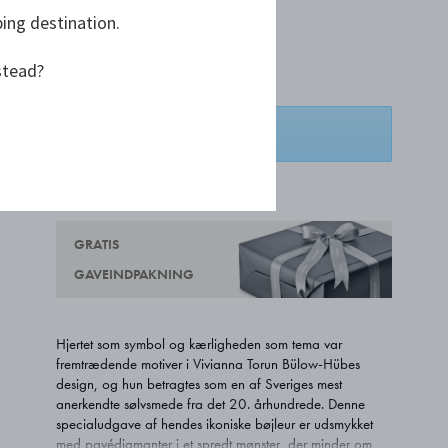
ping destination.
DKK 27.500,00
stead?
LÆG I KURV
TILFØJ ØNSKELISTE
GRATIS
GAVEINDPAKNING
Hjertet som symbol og kærligheden som tema var
fremtrædende motiver i Vivianna Torun Bülow-Hübes
design, og hun betragtes som en af Sveriges mest
anerkendte sølvsmede fra det 20. århundrede. Denne
specialudgave af hendes ikoniske bøjleur er udsmykket
med pavédiamanter i et spredt mønster, der minder om