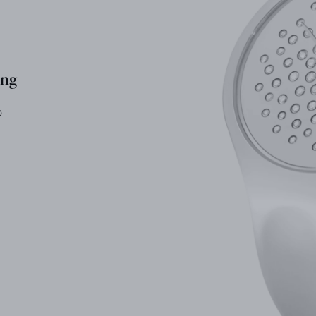
ing
0