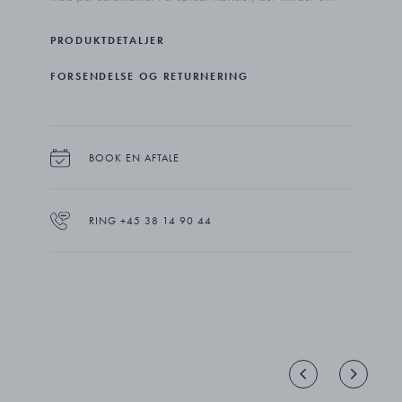
det berømte VIVIANNA Möbius-vedhæng, som på
fineste vis inkorporerer silhuetten af et hjerte.
PRODUKTDETALJER
FORSENDELSE OG RETURNERING
BOOK EN AFTALE
RING +45 38 14 90 44