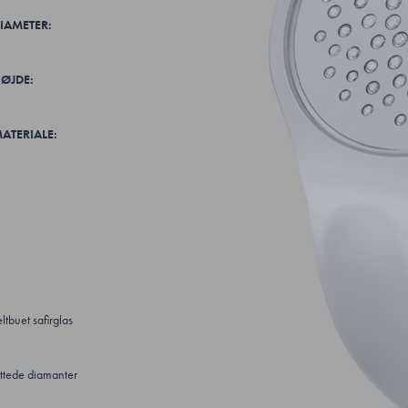
IAMETER:
ØJDE:
ATERIALE:
tbuet safirglas
ttede diamanter