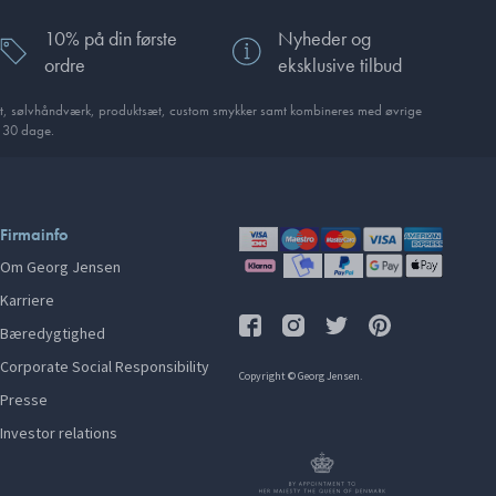
10% på din første
Nyheder og
ordre
eksklusive tilbud
t, sølvhåndværk, produktsæt, custom smykker samt kombineres med øvrige
i 30 dage.
Firmainfo
Om Georg Jensen
Karriere
Bæredygtighed
Corporate Social Responsibility
Copyright © Georg Jensen.
Presse
Investor relations