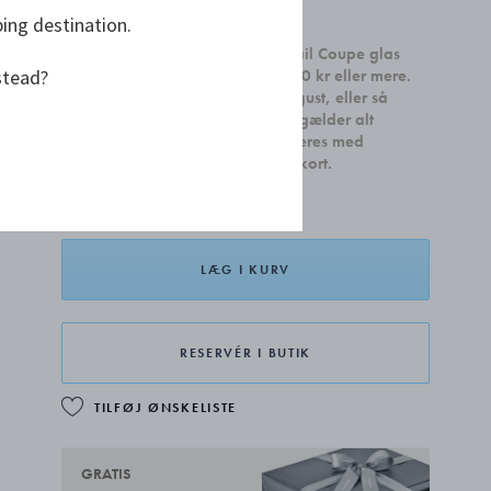
DKK 499,00
ping destination.
Modtag et sæt med to Sky Cocktail Coupe glas
stead?
ved køb af boligtilbehør for 2.500 kr eller mere.
Kampagnen gælder indtil 31. august, eller så
længe lager haves. Kampagnen gælder alt
boligdesign og kan ikke kombineres med
smykker, sølvhåndværk og gavekort.
LÆG I KURV
RESERVÉR I BUTIK
TILFØJ ØNSKELISTE
GRATIS