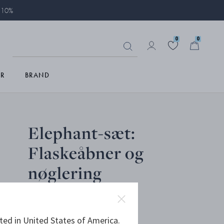
å 10%
0
0
R
BRAND
Elephant-sæt:
Flaskeåbner og
nøglering
ted in United States of America.