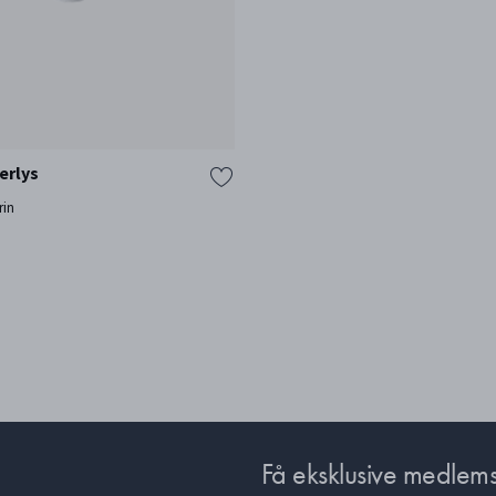
erlys
rin
Få eksklusive medlems