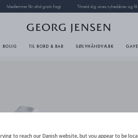
Medlemmer får altid gratis fragt
Tilmeld dig vores nyhedsbrev og f
BOLIG
TIL BORD & BAR
SØLVHÅNDVÆRK
GAVE
rying to reach our Danish website, but you appear to be loca