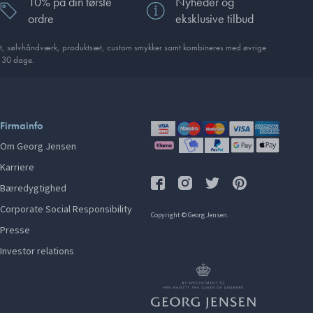
10% på din første
Nyheder og
ordre
eksklusive tilbud
t, sølvhåndværk, produktsæt, custom smykker samt kombineres med øvrige
i 30 dage.
Firmainfo
Om Georg Jensen
Karriere
Bæredygtighed
Corporate Social Responsibility
Copyright © Georg Jensen.
Presse
Investor relations