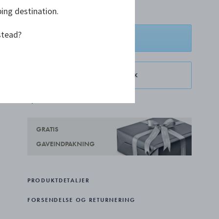
ping destination.
stead?
LÆG I KURV
RESERVÉR I BUTIK
TILFØJ ØNSKELISTE
GRATIS
GAVEINDPAKNING
PRODUKTDETALJER
FORSENDELSE OG RETURNERING