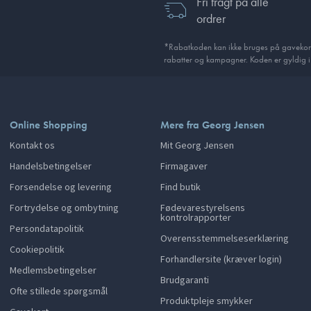
Fri fragt på alle
ordrer
*Rabatkoden kan ikke bruges på gavekor
rabatter og kampagner. Koden er gyldig 
Online Shopping
Mere fra Georg Jensen
Kontakt os
Mit Georg Jensen
Handelsbetingelser
Firmagaver
Forsendelse og levering
Find butik
Fortrydelse og ombytning
Fødevarestyrelsens
kontrolrapporter
Persondatapolitik
Overensstemmelseserklæring
Cookiepolitik
Forhandlersite (kræver login)
Medlemsbetingelser
Brudgaranti
Ofte stillede spørgsmål
Produktpleje smykker