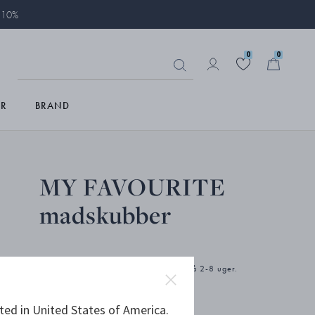
å 10%
0
0
R
BRAND
MY FAVOURITE
madskubber
Produktet har forlænget leveringstid på 2-8 uger.
ted in United States of America.
DKK 2.400,00