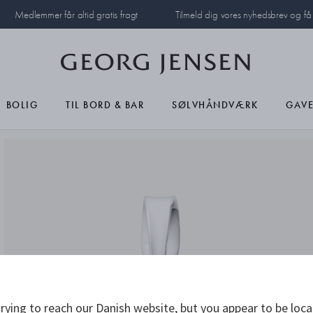
Medlemmer får altid gratis fragt
Tilmeld dig vores nyhedsbrev og f
BOLIG
TIL BORD & BAR
SØLVHÅNDVÆRK
GAVE
rying to reach our Danish website, but you appear to be loca