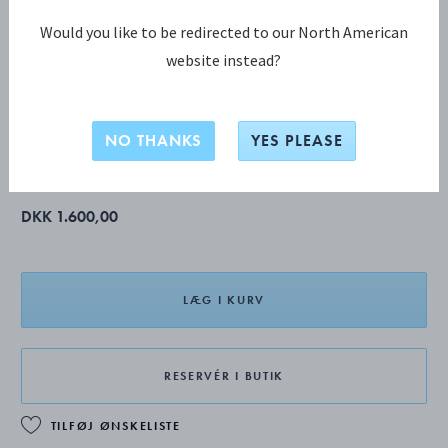
Would you like to be redirected to our North American
website instead?
THE ARTISANS SERIES KOLLEKTION
ARTISANS SERIES Affogatoske
NO THANKS
YES PLEASE
Produktet har forlænget leveringstid på 4-8 uger.
DKK 1.600,00
LÆG I KURV
RESERVÉR I BUTIK
TILFØJ ØNSKELISTE