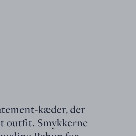
tatement-kæder, der
ert outfit. Smykkerne
cqueline Rabun for