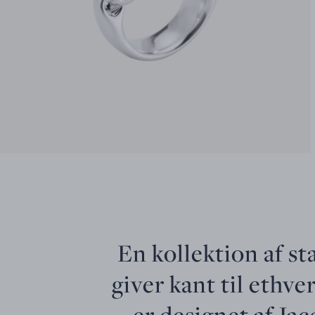
En kollektion af s
giver kant til ethv
er designet af Ja