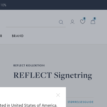
å 10%
0
0
R
BRAND
REFLECT KOLLEKTION
REFLECT Signetring
STERLINGSØLV
STØRRELSESGUIDE
ted in United States of America.