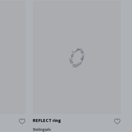
REFLECT ring
R
Sterlingsølv
St