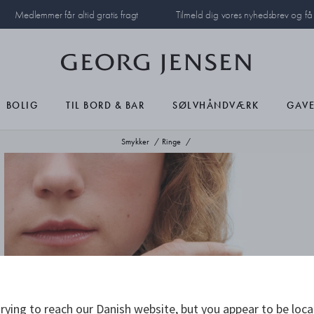
Medlemmer får altid gratis fragt
Tilmeld dig vores nyhedsbrev og f
BOLIG
TIL BORD & BAR
SØLVHÅNDVÆRK
GAVE
Smykker
Ringe
rying to reach our Danish website, but you appear to be loca