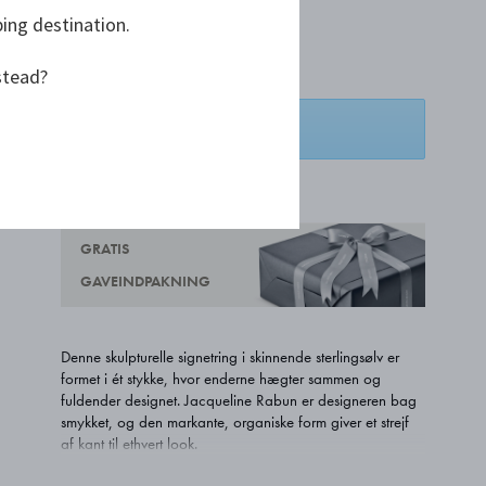
ping destination.
DKK 2.975,00
stead?
LÆG I KURV
TILFØJ ØNSKELISTE
GRATIS
GAVEINDPAKNING
Denne skulpturelle signetring i skinnende sterlingsølv er
formet i ét stykke, hvor enderne hægter sammen og
fuldender designet. Jacqueline Rabun er designeren bag
smykket, og den markante, organiske form giver et strejf
af kant til ethvert look.