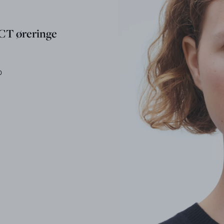
T øreringe
0