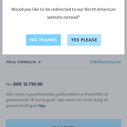
Would you like to be redirected to our North American
website instead?
MERCY KOLLEKTION
MERCY Ring
NO THANKS
YES PLEASE
18 KT. GULD
STØRRELSESGUIDE
DKK 15.750,00
FRA
Alle vores nyproducerede guldsmykker er fremstillet af
genanvendt 18 karat guld. Læs mere om vores brug af
genanvendt guld
her.