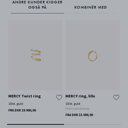
ANDRE KUNDER KIGGER
OGSÅ PÅ
KOMBINÉR MED
MERCY Twist ring
MERCY ring, lille
ME
18 kt. guld
18 kt. guld
18 
Flere variationer
Fle
FRA DKK 19.900,00
FRA DKK 13.000,00
FRA