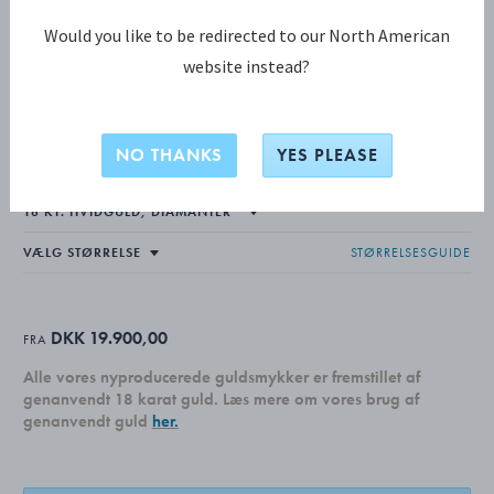
Would you like to be redirected to our North American
website instead?
FUSION KOLLEKTION
FUSION endering
NO THANKS
YES PLEASE
STØRRELSESGUIDE
DKK 19.900,00
FRA
Alle vores nyproducerede guldsmykker er fremstillet af
genanvendt 18 karat guld. Læs mere om vores brug af
genanvendt guld
her.