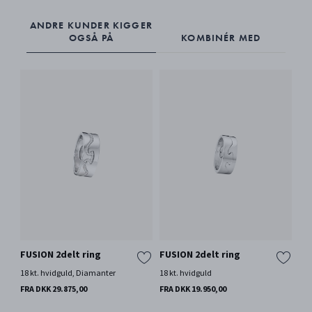
ANDRE KUNDER KIGGER
OGSÅ PÅ
KOMBINÉR MED
FUSION 2delt ring
FUSION 2delt ring
FU
18 kt. hvidguld, Diamanter
18 kt. hvidguld
18 
Di
FRA DKK 29.875,00
FRA DKK 19.950,00
FRA