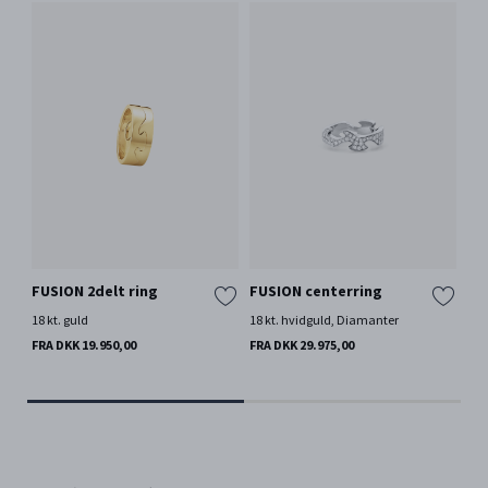
FUSION 2delt ring
FUSION centerring
FU
18 kt. guld
18 kt. hvidguld, Diamanter
18 k
Di
FRA DKK 19.950,00
FRA DKK 29.975,00
FRA