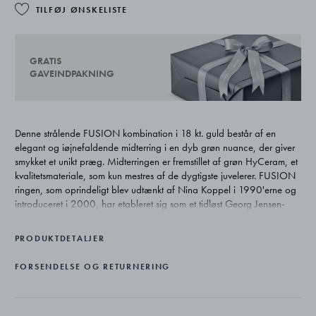
TILFØJ ØNSKELISTE
GRATIS
GAVEINDPAKNING
Denne strålende FUSION kombination i 18 kt. guld består af en
elegant og iøjnefaldende midterring i en dyb grøn nuance, der giver
smykket et unikt præg. Midterringen er fremstillet af grøn HyCeram, et
kvalitetsmateriale, som kun mestres af de dygtigste juvelerer. FUSION
ringen, som oprindeligt blev udtænkt af Nina Koppel i 1990'erne og
introduceret i 2000, har etableret sig som et tidløst Georg Jensen-
smykkeikon, der giver mulighed for uendelige tilpasninger og udtryk.
PRODUKTDETALJER
FORSENDELSE OG RETURNERING