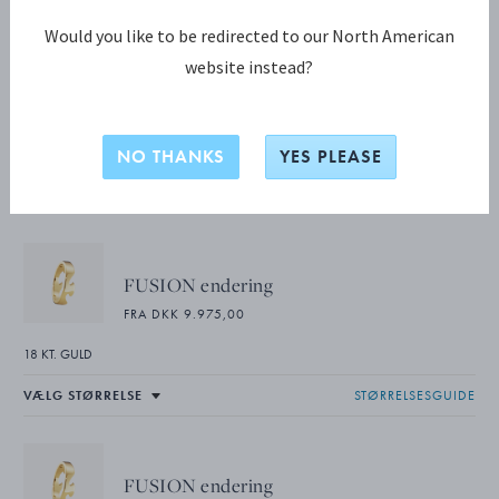
Would you like to be redirected to our North American
website instead?
FUSION KOLLEKTION
FUSION 3delt ring
NO THANKS
YES PLEASE
18 KT. GULD, GRØN HYCERAM
FUSION endering
FRA DKK 9.975,00
18 KT. GULD
STØRRELSESGUIDE
FUSION endering